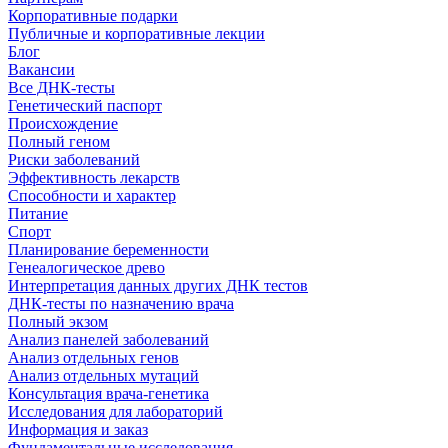
Корпоративные подарки
Публичные и корпоративные лекции
Блог
Вакансии
Все ДНК-тесты
Генетический паспорт
Происхождение
Полный геном
Риски заболеваний
Эффективность лекарств
Способности и характер
Питание
Спорт
Планирование беременности
Генеалогическое древо
Интерпретация данных других ДНК тестов
ДНК-тесты по назначению врача
Полный экзом
Анализ панелей заболеваний
Анализ отдельных генов
Анализ отдельных мутаций
Консультация врача-генетика
Исследования для лабораторий
Информация и заказ
Фундаментальные исследования