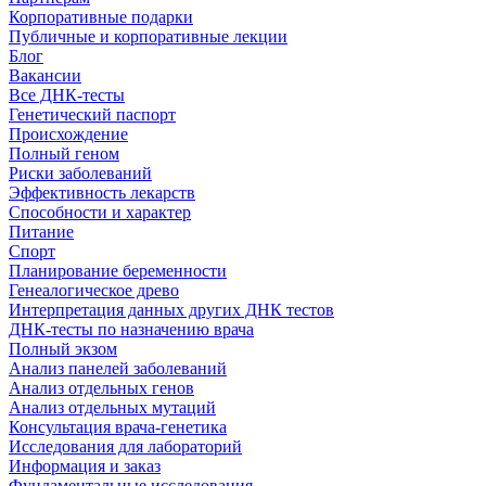
Корпоративные подарки
Публичные и корпоративные лекции
Блог
Вакансии
Все ДНК-тесты
Генетический паспорт
Происхождение
Полный геном
Риски заболеваний
Эффективность лекарств
Способности и характер
Питание
Спорт
Планирование беременности
Генеалогическое древо
Интерпретация данных других ДНК тестов
ДНК-тесты по назначению врача
Полный экзом
Анализ панелей заболеваний
Анализ отдельных генов
Анализ отдельных мутаций
Консультация врача-генетика
Исследования для лабораторий
Информация и заказ
Фундаментальные исследования