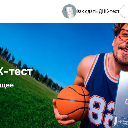
Как сдать ДНК-тест
К-тест
ущее