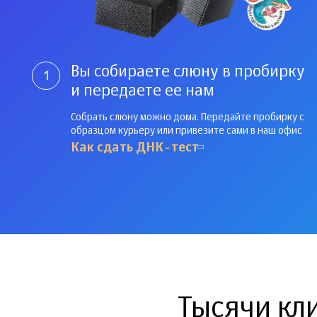
Вы собираете слюну в пробирку
1
и передаете ее нам
Собрать слюну можно дома. Передайте пробирку с
образцом курьеру или привезите сами в наш офис
Как сдать ДНК-тест
Тысячи кл