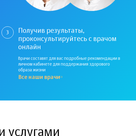
Получив результаты,
3
проконсультируйтесь с врачом
онлайн
Врачи составят для вас подробные рекомендации в
личном кабинете для поддержания здорового
образа жизни
Все наши врачи
и услугами