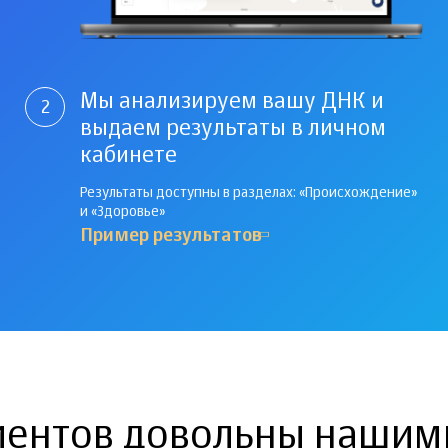
Мы анализируем вашу ДНК и
2
выдаем результаты в личном
кабинете
Результаты доступны в разделах: «Происхождение»
и «Здоровье»
Пример результатов
иентов довольны нашим